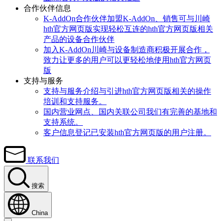
合作伙伴信息
K-AddOn合作伙伴
加盟K-AddOn、销售可与川崎
hth官方网页版实现轻松互连的hth官方网页版相关
产品的设备合作伙伴
加入K-AddOn
川崎与设备制造商积极开展合作，
致力让更多的用户可以更轻松地使用hth官方网页
版
支持与服务
支持与服务
介绍与引进hth官方网页版相关的操作
培训和支持服务。
国内营业网点、国内关联公司
我们有完善的基地和
支持系统。
客户信息登记
已安装hth官方网页版的用户注册。
联系我们
搜索
China