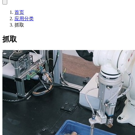
打
开
首页
菜
应用分类
单
抓取
抓取