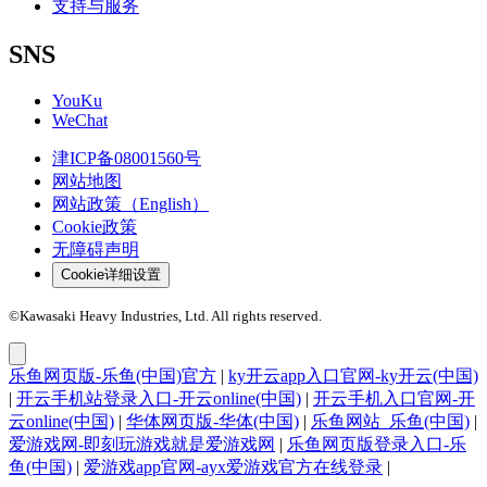
in
支持与服务
new
a
tab)
new
SNS
tab)
(opens
YouKu
in
(opens
WeChat
a
in
津ICP备08001560号
new
a
tab)
new
网站地图
tab)
(opens
网站政策（English）
in
Cookie政策
a
无障碍声明
new
Cookie详细设置
tab)
©Kawasaki Heavy Industries, Ltd. All rights reserved.
乐鱼网页版-乐鱼(中国)官方
|
ky开云app入口官网-ky开云(中国)
|
开云手机站登录入口-开云online(中国)
|
开云手机入口官网-开
云online(中国)
|
华体网页版-华体(中国)
|
乐鱼网站_乐鱼(中国)
|
爱游戏网-即刻玩游戏就是爱游戏网
|
乐鱼网页版登录入口-乐
鱼(中国)
|
爱游戏app官网-ayx爱游戏官方在线登录
|