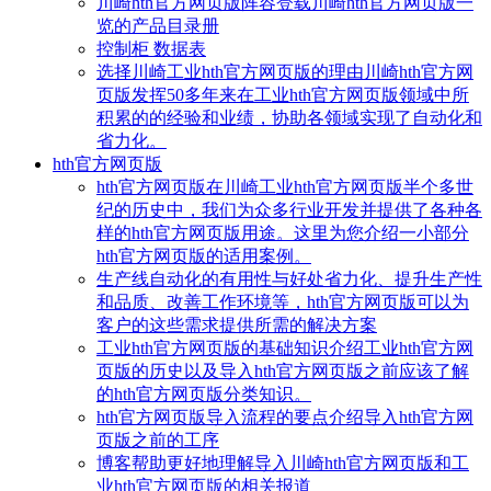
川崎hth官方网页版阵容
登载川崎hth官方网页版一
(opens
览的产品目录册
in
(opens
控制柜 数据表
a
in
选择川崎工业hth官方网页版的理由
川崎hth官方网
new
a
页版发挥50多年来在工业hth官方网页版领域中所
tab)
new
积累的的经验和业绩，协助各领域实现了自动化和
tab)
省力化。
hth官方网页版
hth官方网页版
在川崎工业hth官方网页版半个多世
纪的历史中，我们为众多行业开发并提供了各种各
样的hth官方网页版用途。这里为您介绍一小部分
hth官方网页版的适用案例。
生产线自动化的有用性与好处
省力化、提升生产性
和品质、改善工作环境等，hth官方网页版可以为
客户的这些需求提供所需的解决方案
工业hth官方网页版的基础知识
介绍工业hth官方网
页版的历史以及导入hth官方网页版之前应该了解
的hth官方网页版分类知识。
hth官方网页版导入流程的要点
介绍导入hth官方网
页版之前的工序
博客
帮助更好地理解导入川崎hth官方网页版和工
业hth官方网页版的相关报道