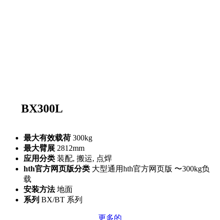
BX300L
最大有效载荷
300kg
最大臂展
2812mm
应用分类
装配, 搬运, 点焊
hth官方网页版分类
大型通用hth官方网页版 〜300kg负
载
安装方法
地面
系列
BX/BT 系列
更多的