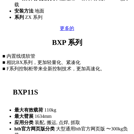
ZX300S