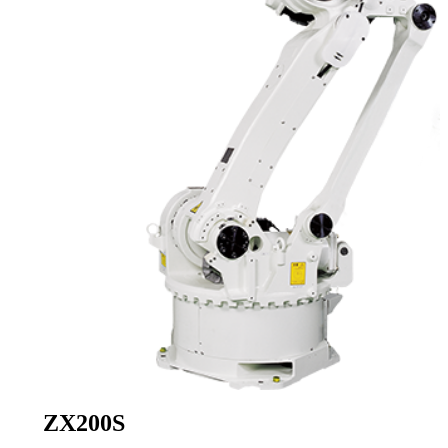
应用分类
装配, 搬运, 点焊
hth官方网页版分类
大型通用hth官方网页版 〜300kg负
载
安装方法
地面
系列
ZX 系列
更多的
ZX165U
最大有效载荷
165kg
最大臂展
2651mm
应用分类
装配, 搬运, 点焊
hth官方网页版分类
大型通用hth官方网页版 〜300kg负
载
安装方法
地面
系列
ZX 系列
更多的