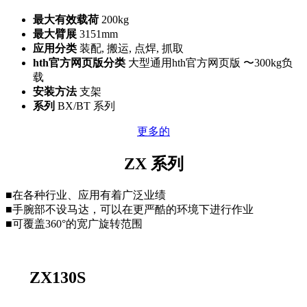
最大有效载荷
200kg
最大臂展
3151mm
应用分类
装配, 搬运, 点焊, 抓取
hth官方网页版分类
大型通用hth官方网页版 〜300kg负
载
安装方法
支架
系列
BX/BT 系列
更多的
ZX 系列
■在各种行业、应用有着广泛业绩
■手腕部不设马达，可以在更严酷的环境下进行作业
■可覆盖360°的宽广旋转范围