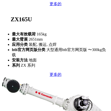
ZX130S
最大有效载荷
130kg
最大臂展
2651mm
应用分类
装配, 搬运, 点焊
hth官方网页版分类
大型通用hth官方网页版 〜300kg负
载
安装方法
地面
系列
ZX 系列
更多的
ZX130L
最大有效载荷
130kg
最大臂展
2951mm