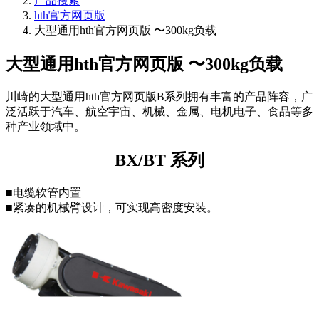
产品搜索
单
hth官方网页版
大型通用hth官方网页版 〜300kg负载
大型通用hth官方网页版 〜300kg负载
川崎的大型通用hth官方网页版B系列拥有丰富的产品阵容，广
泛活跃于汽车、航空宇宙、机械、金属、电机电子、食品等多
种产业领域中。
BX/BT 系列
■电缆软管内置
■紧凑的机械臂设计，可实现高密度安装。