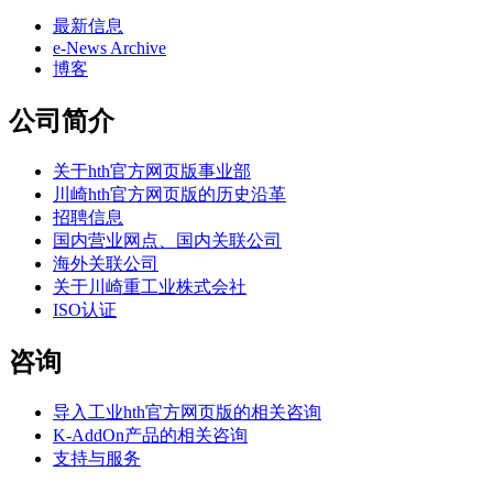
最新信息
e-News Archive
博客
公司简介
关于hth官方网页版事业部
川崎hth官方网页版的历史沿革
招聘信息
国内营业网点、国内关联公司
海外关联公司
关于川崎重工业株式会社
ISO认证
咨询
(opens
导入工业hth官方网页版的相关咨询
in
(opens
K-AddOn产品的相关咨询
a
in
支持与服务
new
a
tab)
new