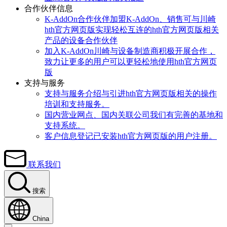
合作伙伴信息
K-AddOn合作伙伴
加盟K-AddOn、销售可与川崎
hth官方网页版实现轻松互连的hth官方网页版相关
产品的设备合作伙伴
加入K-AddOn
川崎与设备制造商积极开展合作，
致力让更多的用户可以更轻松地使用hth官方网页
版
支持与服务
支持与服务
介绍与引进hth官方网页版相关的操作
培训和支持服务。
国内营业网点、国内关联公司
我们有完善的基地和
支持系统。
客户信息登记
已安装hth官方网页版的用户注册。
联系我们
搜索
China