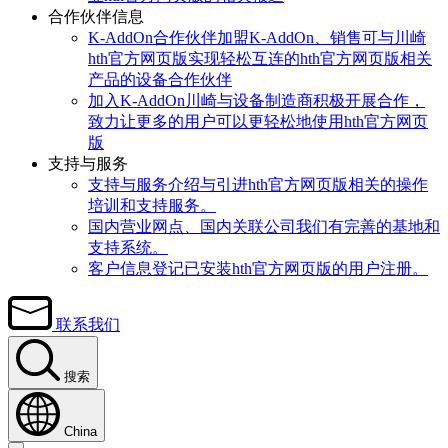
合作伙伴信息
K-AddOn合作伙伴
加盟K-AddOn、销售可与川崎
hth官方网页版实现轻松互连的hth官方网页版相关
产品的设备合作伙伴
加入K-AddOn
川崎与设备制造商积极开展合作，
致力让更多的用户可以更轻松地使用hth官方网页
版
支持与服务
支持与服务
介绍与引进hth官方网页版相关的操作
培训和支持服务。
国内营业网点、国内关联公司
我们有完善的基地和
支持系统。
客户信息登记
已安装hth官方网页版的用户注册。
联系我们
搜索
China