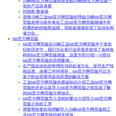
川崎hth官方网页版阵容
登载川崎hth官方网页版一
(opens
览的产品目录册
in
(opens
控制柜 数据表
a
in
选择川崎工业hth官方网页版的理由
川崎hth官方网
new
a
页版发挥50多年来在工业hth官方网页版领域中所
tab)
new
积累的的经验和业绩，协助各领域实现了自动化和
tab)
省力化。
hth官方网页版
hth官方网页版
在川崎工业hth官方网页版半个多世
纪的历史中，我们为众多行业开发并提供了各种各
样的hth官方网页版用途。这里为您介绍一小部分
hth官方网页版的适用案例。
生产线自动化的有用性与好处
省力化、提升生产性
和品质、改善工作环境等，hth官方网页版可以为
客户的这些需求提供所需的解决方案
工业hth官方网页版的基础知识
介绍工业hth官方网
页版的历史以及导入hth官方网页版之前应该了解
的hth官方网页版分类知识。
hth官方网页版导入流程的要点
介绍导入hth官方网
页版之前的工序
博客
帮助更好地理解导入川崎hth官方网页版和工
业hth官方网页版的相关报道