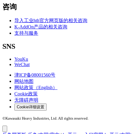
咨询
(opens
导入工业hth官方网页版的相关咨询
in
(opens
K-AddOn产品的相关咨询
a
in
支持与服务
new
a
tab)
new
SNS
tab)
(opens
YouKu
in
(opens
WeChat
a
in
津ICP备08001560号
new
a
tab)
new
网站地图
tab)
(opens
网站政策（English）
in
Cookie政策
a
无障碍声明
new
Cookie详细设置
tab)
©Kawasaki Heavy Industries, Ltd. All rights reserved.