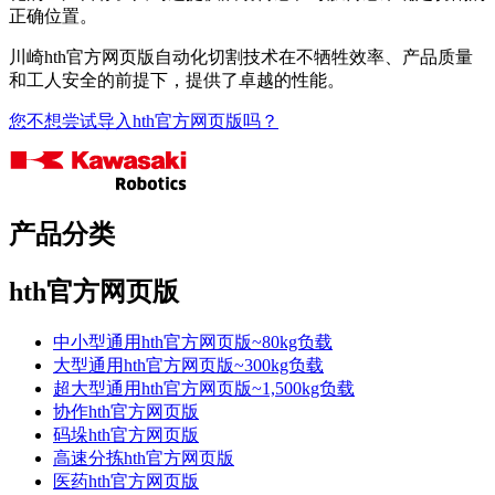
正确位置。
川崎hth官方网页版自动化切割技术在不牺牲效率、产品质量
和工人安全的前提下，提供了卓越的性能。
您不想尝试导入hth官方网页版吗？
产品分类
hth官方网页版
中小型通用hth官方网页版~80kg负载
大型通用hth官方网页版~300kg负载
超大型通用hth官方网页版~1,500kg负载
协作hth官方网页版
码垛hth官方网页版
高速分拣hth官方网页版
医药hth官方网页版