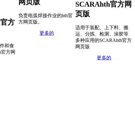
网页版
SCARAhth官方网
页版
负责电弧焊接作业的hth官
h官方
方网页版。
适用于装配、上下料、搬
更多的
运、分拣、检测、涂胶等
多种应用的SCARAhth官方
件和食
网页版
h官方网
更多的