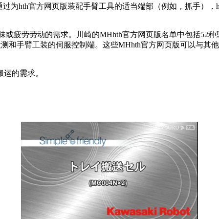
通过为hth官方网页版装配手臂工具的适当端部（例如，抓手），
。
疲劳劳动的需求。川崎的MHhth官方网页版名单中包括52种型号
测和手臂工装的伺服控制端。这些MHhth官方网页版可以与其
搬运的需求。