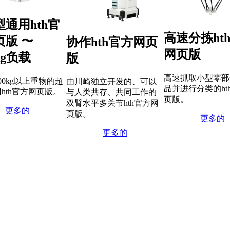
通用hth官
高速分拣ht
页版 〜
协作hth官方网页
网页版
kg负载
版
高速抓取小型零部
00kg以上重物的超
由川崎独立开发的、可以
品并进行分类的ht
hth官方网页版。
与人类共存、共同工作的
页版。
双臂水平多关节hth官方网
更多的
页版。
更多的
更多的