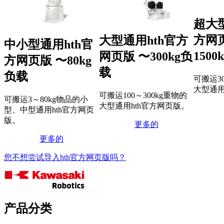
超大型
方网
大型通用hth官方
中小型通用hth官
1500
网页版 〜300kg负
方网页版 〜80kg
载
负载
可搬运3
大型通用
可搬运100～300kg重物的
可搬运3～80kg物品的小
大型通用hth官方网页版。
型、中型通用hth官方网页
版。
更多的
更多的
您不想尝试导入hth官方网页版吗？
产品分类