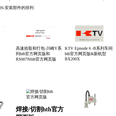
26-安装部件的排列
高速拾取和打包-川崎Y系
KTV Episode 6 -B系列车间
列hth官方网页版和
hth官方网页版&新机型
BX200X
RS007Nhth官方网页版
焊接/切割hth官方