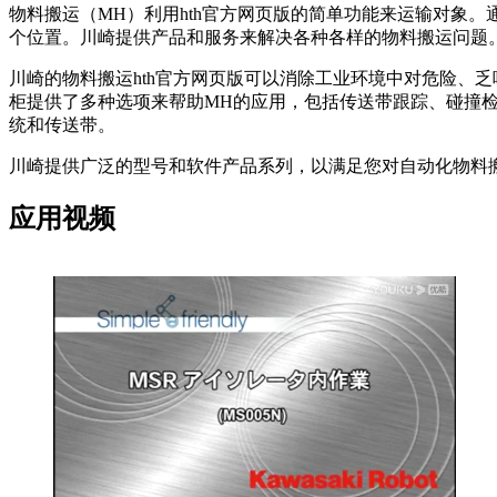
物料搬运（MH）利用hth官方网页版的简单功能来运输对象。
个位置。川崎提供产品和服务来解决各种各样的物料搬运问题
川崎的物料搬运hth官方网页版可以消除工业环境中对危险、乏味或
柜提供了多种选项来帮助MH的应用，包括传送带跟踪、碰撞检
统和传送带。
川崎提供广泛的型号和软件产品系列，以满足您对自动化物料
应用视频