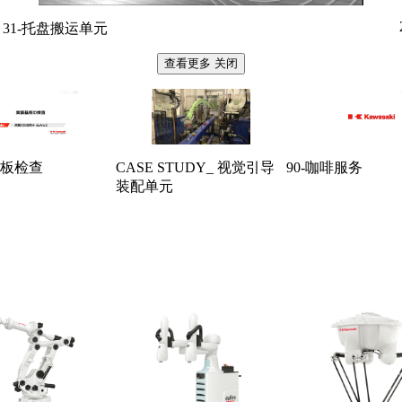
31-托盘搬运单元
查看更多
关闭
CASE STUDY_ 视觉引导
90-咖啡服务
基板检查
装配单元