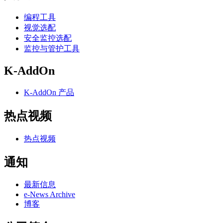
编程工具
视觉选配
安全监控选配
监控与管护工具
K-AddOn
K-AddOn 产品
热点视频
热点视频
通知
最新信息
e-News Archive
博客