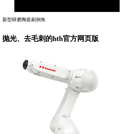
新型研磨陶瓷刷倒角
抛光、去毛刺的hth官方网页版