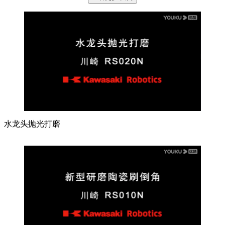
水龙头抛光打磨