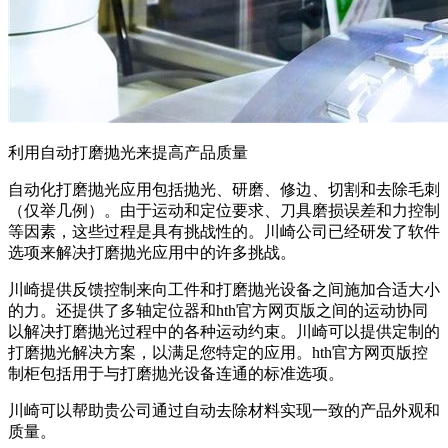
利用自动打磨抛光来提高产品质量
自动化打磨抛光应用包括抛光、研磨、修边、切割和去除毛刺
（仅举几例）。由于运动和定位要求、刀具磨损误差和力控制
等因素，这些过程是具有挑战性的。川崎公司已经研发了软件
选项来解决打磨抛光应用中的许多挑战。
川崎提供反馈控制来向工件和打磨抛光设备之间施加合适大小
的力。还提供了多轴定位器和hth官方网页版之间的运动协同
以解决打磨抛光过程中的各种运动约束。川崎可以提供定制的
打磨抛光解决方案，以满足您特定的应用。hth官方网页版控
制柜包括用于与打磨抛光设备连通的标准选项。
川崎可以帮助贵公司通过自动去除材料实现一致的产品外观和
质量。