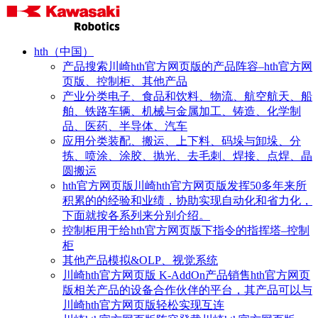
跳
转
川
到
hth（中国）
崎
内
产品搜索
川崎hth官方网页版的产品阵容–hth官方网
機
容
页版、控制柜、其他产品
器
产业分类
电子、食品和饮料、物流、航空航天、船
人
舶、铁路车辆、机械与金属加工、铸造、化学制
（天
品、医药、半导体、汽车
津）
应用分类
装配、搬运、上下料、码垛与卸垛、分
有
拣、喷涂、涂胶、抛光、去毛刺、焊接、点焊、晶
限
圆搬运
公
hth官方网页版
川崎hth官方网页版发挥50多年来所
司
积累的的经验和业绩，协助实现自动化和省力化，
下面就按各系列来分别介绍。
控制柜
用于给hth官方网页版下指令的指挥塔–控制
柜
其他产品
模拟&OLP、视觉系统
川崎hth官方网页版 K-AddOn产品
销售hth官方网页
版相关产品的设备合作伙伴的平台，其产品可以与
川崎hth官方网页版轻松实现互连