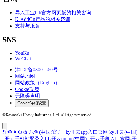
(opens
导入工业hth官方网页版的相关咨询
in
(opens
K-AddOn产品的相关咨询
a
in
支持与服务
new
a
tab)
new
SNS
tab)
(opens
YouKu
in
(opens
WeChat
a
in
津ICP备08001560号
new
a
tab)
new
网站地图
tab)
(opens
网站政策（English）
in
Cookie政策
a
无障碍声明
new
Cookie详细设置
tab)
©Kawasaki Heavy Industries, Ltd. All rights reserved.
乐鱼网页版-乐鱼(中国)官方
|
ky开云app入口官网-ky开云(中国)
|
开云手机站登录入口-开云online(中国)
|
开云手机入口官网-开