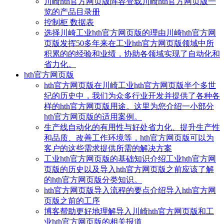
川崎hth官方网页版阵容
登载川崎hth官方网页版一
(opens
览的产品目录册
in
(opens
控制柜 数据表
a
in
选择川崎工业hth官方网页版的理由
川崎hth官方网
new
a
页版发挥50多年来在工业hth官方网页版领域中所
tab)
new
积累的的经验和业绩，协助各领域实现了自动化和
tab)
省力化。
hth官方网页版
hth官方网页版
在川崎工业hth官方网页版半个多世
纪的历史中，我们为众多行业开发并提供了各种各
样的hth官方网页版用途。这里为您介绍一小部分
hth官方网页版的适用案例。
生产线自动化的有用性与好处
省力化、提升生产性
和品质、改善工作环境等，hth官方网页版可以为
客户的这些需求提供所需的解决方案
工业hth官方网页版的基础知识
介绍工业hth官方网
页版的历史以及导入hth官方网页版之前应该了解
的hth官方网页版分类知识。
hth官方网页版导入流程的要点
介绍导入hth官方网
页版之前的工序
博客
帮助更好地理解导入川崎hth官方网页版和工
业hth官方网页版的相关报道