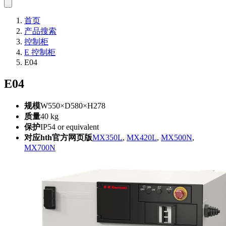
打
开
首页
菜
产品搜索
单
控制柜
E 控制柜
E04
E04
规模
W550×D580×H278
质量
40 kg
保护
IP54 or equivalent
对应hth官方网页版
MX350L
,
MX420L
,
MX500N
,
MX700N