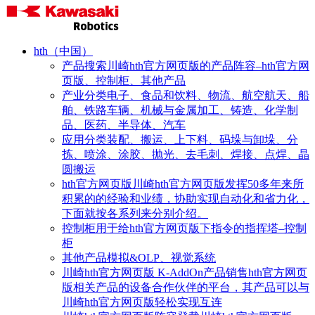
跳
转
川
到
hth（中国）
崎
内
产品搜索
川崎hth官方网页版的产品阵容–hth官方网
機
容
页版、控制柜、其他产品
器
产业分类
电子、食品和饮料、物流、航空航天、船
人
舶、铁路车辆、机械与金属加工、铸造、化学制
（天
品、医药、半导体、汽车
津）
应用分类
装配、搬运、上下料、码垛与卸垛、分
有
拣、喷涂、涂胶、抛光、去毛刺、焊接、点焊、晶
限
圆搬运
公
hth官方网页版
川崎hth官方网页版发挥50多年来所
司
积累的的经验和业绩，协助实现自动化和省力化，
下面就按各系列来分别介绍。
控制柜
用于给hth官方网页版下指令的指挥塔–控制
柜
其他产品
模拟&OLP、视觉系统
川崎hth官方网页版 K-AddOn产品
销售hth官方网页
版相关产品的设备合作伙伴的平台，其产品可以与
川崎hth官方网页版轻松实现互连