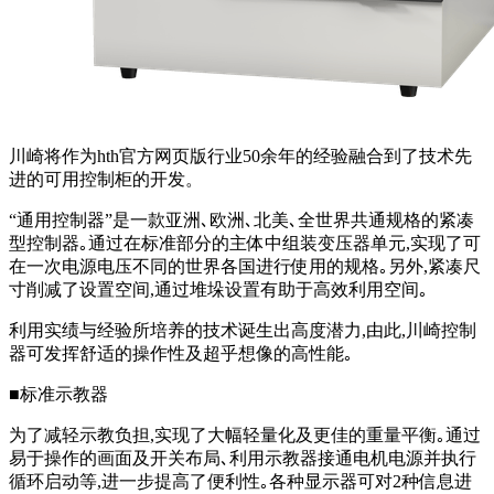
川崎将作为hth官方网页版行业50余年的经验融合到了技术先
进的可用控制柜的开发。
“通用控制器”是一款亚洲､欧洲､北美､全世界共通规格的紧凑
型控制器｡通过在标准部分的主体中组装变压器单元,实现了可
在一次电源电压不同的世界各国进行使用的规格｡另外,紧凑尺
寸削减了设置空间,通过堆垛设置有助于高效利用空间｡
利用实绩与经验所培养的技术诞生出高度潜力,由此,川崎控制
器可发挥舒适的操作性及超乎想像的高性能｡
■标准示教器
为了减轻示教负担,实现了大幅轻量化及更佳的重量平衡｡通过
易于操作的画面及开关布局､利用示教器接通电机电源并执行
循环启动等,进一步提高了便利性｡各种显示器可对2种信息进