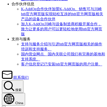
合作伙伴信息
K-AddOn合作伙伴
加盟K-AddOn、销售可与川崎
hth官方网页版实现轻松互连的hth官方网页版相关
产品的设备合作伙伴
加入K-AddOn
川崎与设备制造商积极开展合作，
致力让更多的用户可以更轻松地使用hth官方网页
版
支持与服务
支持与服务
介绍与引进hth官方网页版相关的操作
培训和支持服务。
国内营业网点、国内关联公司
我们有完善的基地和
支持系统。
客户信息登记
已安装hth官方网页版的用户注册。
联系我们
搜索
China