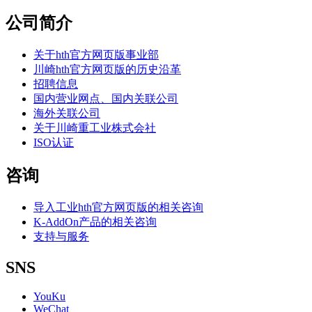
公司简介
关于hth官方网页版事业部
川崎hth官方网页版的历史沿革
招聘信息
国内营业网点、国内关联公司
海外关联公司
关于川崎重工业株式会社
ISO认证
咨询
(opens
导入工业hth官方网页版的相关咨询
in
(opens
K-AddOn产品的相关咨询
a
in
支持与服务
new
a
tab)
new
SNS
tab)
(opens
YouKu
in
(opens
WeChat