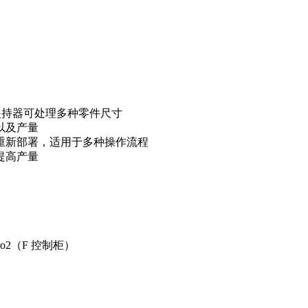
指夹持器可处理多种零件尺寸
以及产量
地重新部署，适用于多种操作流程
提高产量
Aro2（F 控制柜）