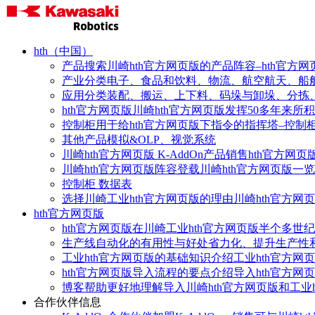
跳
转
川
到
hth（中国）
崎
内
产品搜索
川崎hth官方网页版的产品阵容–hth官方
機
容
产业分类
电子、食品和饮料、物流、航空航天、船
器
应用分类
装配、搬运、上下料、码垛与卸垛、分拣
人
hth官方网页版
川崎hth官方网页版发挥50多年来
（天
控制柜
用于给hth官方网页版下指令的指挥塔–控制
津）
其他产品
模拟&OLP、视觉系统
有
川崎hth官方网页版 K-AddOn产品
销售hth官方网
限
川崎hth官方网页版阵容
登载川崎hth官方网页版一
公
(opens
控制柜 数据表
司
in
选择川崎工业hth官方网页版的理由
川崎hth官方
a
hth官方网页版
new
hth官方网页版
在川崎工业hth官方网页版半个多世
tab)
生产线自动化的有用性与好处
省力化、提升生产性
工业hth官方网页版的基础知识
介绍工业hth官方网
hth官方网页版导入流程的要点
介绍导入hth官方网
博客
帮助更好地理解导入川崎hth官方网页版和工业
合作伙伴信息