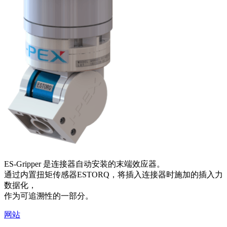
ES-Gripper 是连接器自动安装的末端效应器。
通过内置扭矩传感器ESTORQ，将插入连接器时施加的插入力
数据化，
作为可追溯性的一部分。
(opens
网站
in