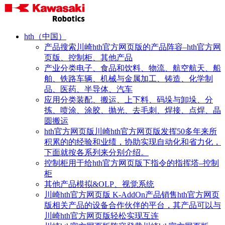
跳
转
川
到
hth（中国）
崎
内
产品搜索
川崎hth官方网页版的产品阵容–hth官方网
機
容
页版、控制柜、其他产品
器
产业分类
电子、食品和饮料、物流、航空航天、船
人
舶、铁路车辆、机械与金属加工、铸造、化学制
（天
品、医药、半导体、汽车
津）
应用分类
装配、搬运、上下料、码垛与卸垛、分
有
拣、喷涂、涂胶、抛光、去毛刺、焊接、点焊、晶
限
圆搬运
公
hth官方网页版
川崎hth官方网页版发挥50多年来所
司
积累的的经验和业绩，协助实现自动化和省力化，
下面就按各系列来分别介绍。
控制柜
用于给hth官方网页版下指令的指挥塔–控制
柜
其他产品
模拟&OLP、视觉系统
川崎hth官方网页版 K-AddOn产品
销售hth官方网页
版相关产品的设备合作伙伴的平台，其产品可以与
川崎hth官方网页版轻松实现互连