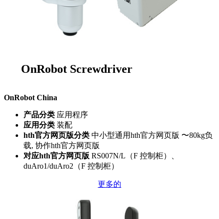
OnRobot Screwdriver
OnRobot China
产品分类
应用程序
应用分类
装配
hth官方网页版分类
中小型通用hth官方网页版 〜80kg负
载, 协作hth官方网页版
对应hth官方网页版
RS007N/L（F 控制柜）、
duAro1/duAro2（F 控制柜）
更多的