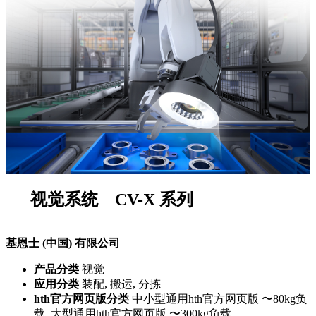
视觉系统 CV-X 系列
基恩士 (中国) 有限公司
产品分类
视觉
应用分类
装配, 搬运, 分拣
hth官方网页版分类
中小型通用hth官方网页版 〜80kg负
载, 大型通用hth官方网页版 〜300kg负载