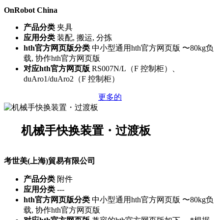
OnRobot China
产品分类
夹具
应用分类
装配, 搬运, 分拣
hth官方网页版分类
中小型通用hth官方网页版 〜80kg负
载, 协作hth官方网页版
对应hth官方网页版
RS007N/L（F 控制柜）、
duAro1/duAro2（F 控制柜）
更多的
机械手快换装置・过渡板
考世美(上海)貿易有限公司
产品分类
附件
应用分类
---
hth官方网页版分类
中小型通用hth官方网页版 〜80kg负
载, 协作hth官方网页版