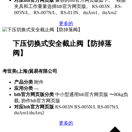
对应hth官方网页版
兼容的hth官方网页版如下。 *根据
夹具和工作重量选择hth官方网页版。 RS-003N、RS-
005N/L、RS-007N/L、RS-013N、duAro1、duAro2
更多的
下压切换式安全截止阀【防掉落
阀】
考世美(上海)貿易有限公司
产品分类
附件
应用分类
---
hth官方网页版分类
中小型通用hth官方网页版 〜80kg负
载, 协作hth官方网页版
对应hth官方网页版
RS-003N RS-005N/L RS-007N/L
duAro1/duAro2
更多的
页