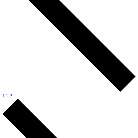
1
2
3