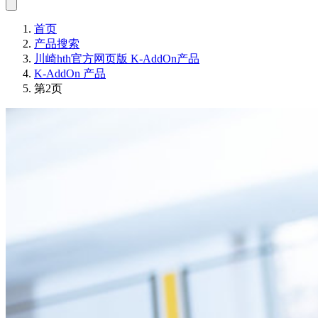
打
开
首页
菜
产品搜索
单
川崎hth官方网页版 K-AddOn产品
K-AddOn 产品
第2页