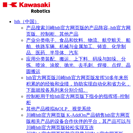
跳
转
川
到
hth（中国）
崎
内
产品搜索
川崎hth官方网页版的产品阵容–hth官方网
機
容
页版、控制柜、其他产品
器
产业分类
电子、食品和饮料、物流、航空航天、船
人
舶、铁路车辆、机械与金属加工、铸造、化学制
（天
品、医药、半导体、汽车
津）
应用分类
装配、搬运、上下料、码垛与卸垛、分
有
拣、喷涂、涂胶、抛光、去毛刺、焊接、点焊、晶
限
圆搬运
公
hth官方网页版
川崎hth官方网页版发挥50多年来所
司
积累的的经验和业绩，协助实现自动化和省力化，
下面就按各系列来分别介绍。
控制柜
用于给hth官方网页版下指令的指挥塔–控制
柜
其他产品
模拟&OLP、视觉系统
川崎hth官方网页版 K-AddOn产品
销售hth官方网页
版相关产品的设备合作伙伴的平台，其产品可以与
川崎hth官方网页版轻松实现互连