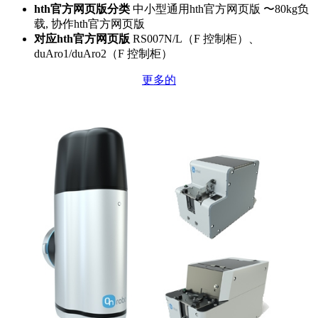
hth官方网页版分类
中小型通用hth官方网页版 〜80kg负
载, 协作hth官方网页版
对应hth官方网页版
RS007N/L（F 控制柜）、
duAro1/duAro2（F 控制柜）
更多的