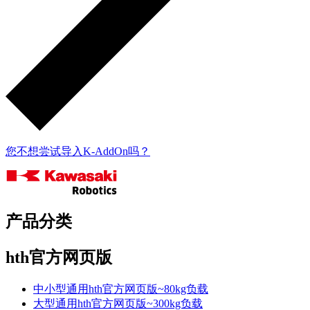
您不想尝试导入K-AddOn吗？
产品分类
hth官方网页版
中小型通用hth官方网页版~80kg负载
大型通用hth官方网页版~300kg负载