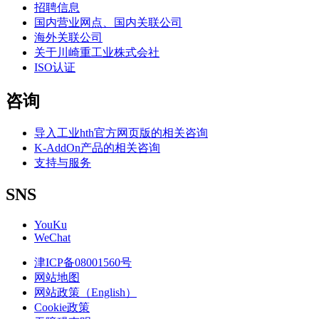
招聘信息
国内营业网点、国内关联公司
海外关联公司
关于川崎重工业株式会社
ISO认证
咨询
(opens
导入工业hth官方网页版的相关咨询
in
(opens
K-AddOn产品的相关咨询
a
in
支持与服务
new
a
tab)
new
SNS
tab)
(opens
YouKu
in
(opens
WeChat
a
in
津ICP备08001560号
new
a
tab)
new
网站地图
tab)
(opens
网站政策（English）
in
Cookie政策
a