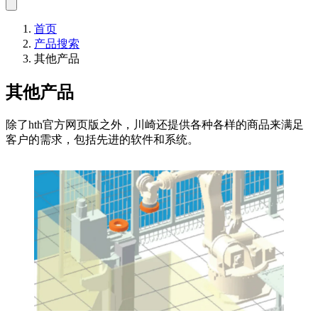
打
开
首页
菜
产品搜索
单
其他产品
其他产品
除了hth官方网页版之外，川崎还提供各种各样的商品来满足
客户的需求，包括先进的软件和系统。