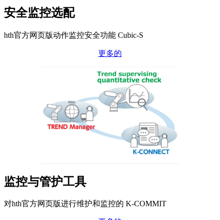
安全监控选配
hth官方网页版动作监控安全功能 Cubic-S
更多的
监控与管护工具
对hth官方网页版进行维护和监控的 K-COMMIT