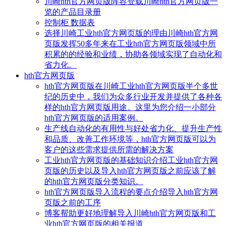
川崎hth官方网页版阵容
登载川崎hth官方网页版一
(opens
览的产品目录册
in
(opens
控制柜 数据表
a
in
选择川崎工业hth官方网页版的理由
川崎hth官方网
new
a
页版发挥50多年来在工业hth官方网页版领域中所
tab)
new
积累的的经验和业绩，协助各领域实现了自动化和
tab)
省力化。
hth官方网页版
hth官方网页版
在川崎工业hth官方网页版半个多世
纪的历史中，我们为众多行业开发并提供了各种各
样的hth官方网页版用途。这里为您介绍一小部分
hth官方网页版的适用案例。
生产线自动化的有用性与好处
省力化、提升生产性
和品质、改善工作环境等，hth官方网页版可以为
客户的这些需求提供所需的解决方案
工业hth官方网页版的基础知识
介绍工业hth官方网
页版的历史以及导入hth官方网页版之前应该了解
的hth官方网页版分类知识。
hth官方网页版导入流程的要点
介绍导入hth官方网
页版之前的工序
博客
帮助更好地理解导入川崎hth官方网页版和工
业hth官方网页版的相关报道