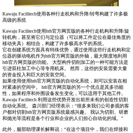
Kawaju Facilitech使用各种行走机构和升降/转弯构建了许多极
高级的系统
Kawaju Facilitech使用hth官方网页版的各种行走机构和升降/旋
转机构，甚至将它们与定位器（可以将工件定位在最佳角度的
移动夹具）相结合，构建了许多极高水平的系统。
它在创建系统方面具有特殊优势，通过使用这些行走机构和定
位器的驱动电机作为hth官方网页版的外轴，最大限度地利用
hth官方网页版的功能。 大型构件切削加工的一种可能方法是
引进双柱加工中心等专用机床。 然而，这些的安装需要大量
的资金投入和巨大的安装空间。
如果使用使用hth官方网页版的自动化系统，则可以安装在相
对紧凑的空间中。 hth官方网页版的另一个优点是其多功能
性，如果程序和外围设备发生变化，可以适用于其他工件。
Kawaju Facilitech 利用这些优势开发出前所未有的创造性切割
自动化系统。 森川部门经理表示：“很多来我们公司参观的客
户都对切割hth官方网页版系统最感兴趣。 我认为切割、研磨
和抛光等流程是各个行业和企业的人们担心自动化的域。”
此外，服部助理课长解释说：“在这个项目中，我们在焊接和