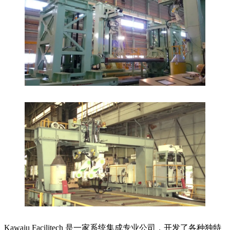
Kawaju Facilitech 是一家系统集成专业公司，开发了各种独特