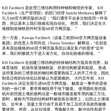
KH Facilitech 是处理三维结构用特种钢和钢管的专家。 KH
Facilitech（生产管理部）的部门经理 Junichi Morikawa 解释了
引入hth官方网页版的决定：“我们通常不会多次制造同一件东
西，所以基本上我们很难实现自动化。 然而，我们决定在大
规模制造钢铁部件时安装hth官方网页版。 ”
另一方面，Kawaju Facilitech（设备工程部hth官方网页版设备
集团）的负责人寺冈尚也（Naoya Teraoka）解释说，“在创造
具有原始规格的hth官方网页版系统以满足客户的需求”近年
来，我们积极致力于进入省力化、自动化较难的领域。 ”
KH Facilitech 在创建三维结构的特殊钢结构方面具有优势，如
体育场馆、机场等屋顶钢框架、拱形结构桥梁和箱梁。 形成
这些复杂的三维形状的钢结构需要熟练工人的手工作业，因此
制造过程的自动化以前被认为是困难的。 大约五年前，KH
Facilitech 决定全面引进hth官方网页版。 触发这一事件的是收
到的一份订单，要求将钢段用于地下隧道。 使用圆柱形挖掘
机向前挖掘土壤的盾构法是一般城市隧道最常用的施工方法。
那时，被称为节段的结构材料被组装在墙壁上，以防止土壤塌
陷。 近年来，混凝土管片由于其易于加工且经济高效而被频
繁使用。 然而，从抗拉强度、弯曲耐久性、耐冲击性和易于