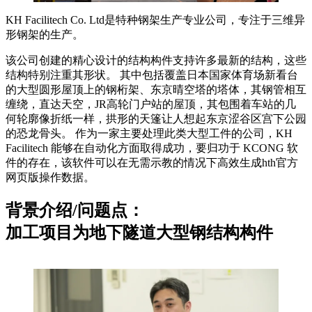
KH Facilitech Co. Ltd是特种钢架生产专业公司，专注于三维异
形钢架的生产。
该公司创建的精心设计的结构构件支持许多最新的结构，这些
结构特别注重其形状。 其中包括覆盖日本国家体育场新看台
的大型圆形屋顶上的钢桁架、东京晴空塔的塔体，其钢管相互
缠绕，直达天空，JR高轮门户站的屋顶，其包围着车站的几
何轮廓像折纸一样，拱形的天篷让人想起东京涩谷区宫下公园
的恐龙骨头。 作为一家主要处理此类大型工件的公司，KH
Facilitech 能够在自动化方面取得成功，要归功于 KCONG 软
件的存在，该软件可以在无需示教的情况下高效生成hth官方
网页版操作数据。
背景介绍/问题点：
加工项目为地下隧道大型钢结构构件