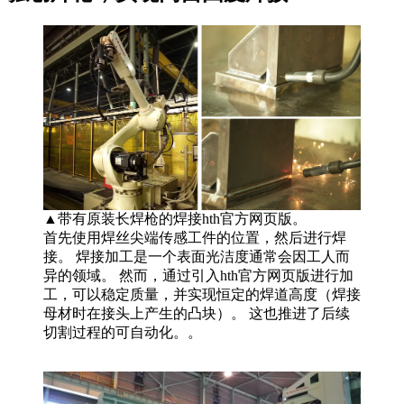
▲带有原装长焊枪的焊接hth官方网页版。
首先使用焊丝尖端传感工件的位置，然后进行焊
接。 焊接加工是一个表面光洁度通常会因工人而
异的领域。 然而，通过引入hth官方网页版进行加
工，可以稳定质量，并实现恒定的焊道高度（焊接
母材时在接头上产生的凸块）。 这也推进了后续
切割过程的可自动化。。