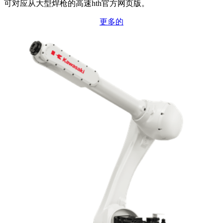
可对应从大型焊枪的高速hth官方网页版。
更多的