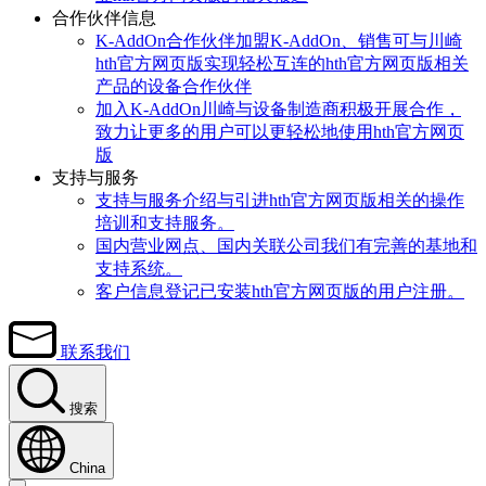
合作伙伴信息
K-AddOn合作伙伴
加盟K-AddOn、销售可与川崎
hth官方网页版实现轻松互连的hth官方网页版相关
产品的设备合作伙伴
加入K-AddOn
川崎与设备制造商积极开展合作，
致力让更多的用户可以更轻松地使用hth官方网页
版
支持与服务
支持与服务
介绍与引进hth官方网页版相关的操作
培训和支持服务。
国内营业网点、国内关联公司
我们有完善的基地和
支持系统。
客户信息登记
已安装hth官方网页版的用户注册。
联系我们
搜索
China