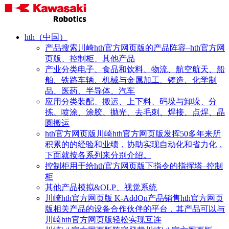
跳
转
川
到
hth（中国）
崎
内
产品搜索
川崎hth官方网页版的产品阵容–hth官方网
機
容
页版、控制柜、其他产品
器
产业分类
电子、食品和饮料、物流、航空航天、船
人
舶、铁路车辆、机械与金属加工、铸造、化学制
（天
品、医药、半导体、汽车
津）
应用分类
装配、搬运、上下料、码垛与卸垛、分
有
拣、喷涂、涂胶、抛光、去毛刺、焊接、点焊、晶
限
圆搬运
公
hth官方网页版
川崎hth官方网页版发挥50多年来所
司
积累的的经验和业绩，协助实现自动化和省力化，
下面就按各系列来分别介绍。
控制柜
用于给hth官方网页版下指令的指挥塔–控制
柜
其他产品
模拟&OLP、视觉系统
川崎hth官方网页版 K-AddOn产品
销售hth官方网页
版相关产品的设备合作伙伴的平台，其产品可以与
川崎hth官方网页版轻松实现互连