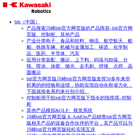
跳
转
川
到
hth（中国）
崎
内
产品搜索
川崎hth官方网页版的产品阵容–hth官方网
機
容
页版、控制柜、其他产品
器
产业分类
电子、食品和饮料、物流、航空航天、船
人
舶、铁路车辆、机械与金属加工、铸造、化学制
（天
品、医药、半导体、汽车
津）
应用分类
装配、搬运、上下料、码垛与卸垛、分
有
拣、喷涂、涂胶、抛光、去毛刺、焊接、点焊、晶
限
圆搬运
公
hth官方网页版
川崎hth官方网页版发挥50多年来所
司
积累的的经验和业绩，协助实现自动化和省力化，
下面就按各系列来分别介绍。
控制柜
用于给hth官方网页版下指令的指挥塔–控制
柜
其他产品
模拟&OLP、视觉系统
川崎hth官方网页版 K-AddOn产品
销售hth官方网页
版相关产品的设备合作伙伴的平台，其产品可以与
川崎hth官方网页版轻松实现互连