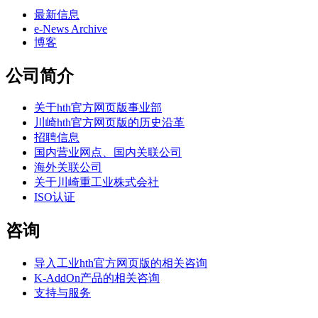
最新信息
e-News Archive
博客
公司简介
关于hth官方网页版事业部
川崎hth官方网页版的历史沿革
招聘信息
国内营业网点、国内关联公司
海外关联公司
关于川崎重工业株式会社
ISO认证
咨询
(opens
导入工业hth官方网页版的相关咨询
in
(opens
K-AddOn产品的相关咨询
a
in
支持与服务
new
a
tab)
new