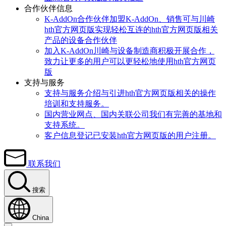
合作伙伴信息
K-AddOn合作伙伴
加盟K-AddOn、销售可与川崎
hth官方网页版实现轻松互连的hth官方网页版相关
产品的设备合作伙伴
加入K-AddOn
川崎与设备制造商积极开展合作，
致力让更多的用户可以更轻松地使用hth官方网页
版
支持与服务
支持与服务
介绍与引进hth官方网页版相关的操作
培训和支持服务。
国内营业网点、国内关联公司
我们有完善的基地和
支持系统。
客户信息登记
已安装hth官方网页版的用户注册。
联系我们
搜索
China