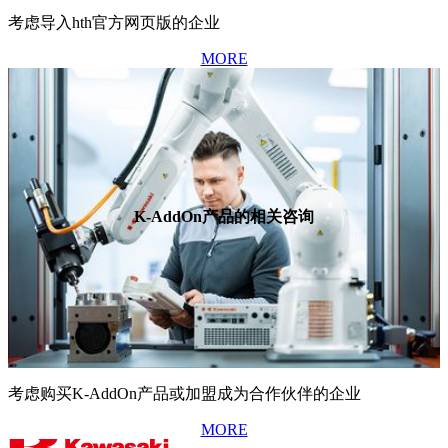
考虑导入hth官方网页版的企业
(
MORE
o
p
e
n
s
i
n
a
K-AddOn产品的相关咨询
n
e
w
t
a
b
)
考虑购买K-AddOn产品或加盟成为合作伙伴的企业
(
MORE
o