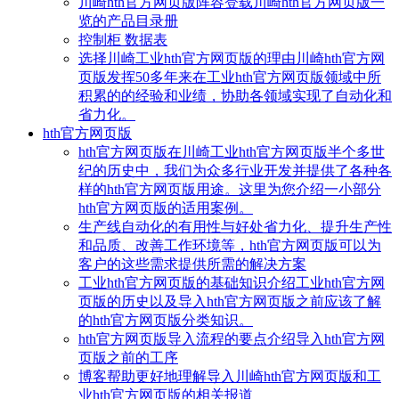
川崎hth官方网页版阵容
登载川崎hth官方网页版一
(opens
览的产品目录册
in
(opens
控制柜 数据表
a
in
选择川崎工业hth官方网页版的理由
川崎hth官方网
new
a
页版发挥50多年来在工业hth官方网页版领域中所
tab)
new
积累的的经验和业绩，协助各领域实现了自动化和
tab)
省力化。
hth官方网页版
hth官方网页版
在川崎工业hth官方网页版半个多世
纪的历史中，我们为众多行业开发并提供了各种各
样的hth官方网页版用途。这里为您介绍一小部分
hth官方网页版的适用案例。
生产线自动化的有用性与好处
省力化、提升生产性
和品质、改善工作环境等，hth官方网页版可以为
客户的这些需求提供所需的解决方案
工业hth官方网页版的基础知识
介绍工业hth官方网
页版的历史以及导入hth官方网页版之前应该了解
的hth官方网页版分类知识。
hth官方网页版导入流程的要点
介绍导入hth官方网
页版之前的工序
博客
帮助更好地理解导入川崎hth官方网页版和工
业hth官方网页版的相关报道